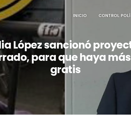
INICIO
CONTROL POLÍ
ia López sancionó proyecto
rrado, para que haya má
gratis