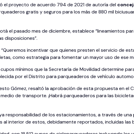
nó el proyecto de acuerdo 794 de 2021 de autoría del
conceja
rqueaderos gratis y seguros para los más de 880 mil biciusuari
otá el pasado mes de diciembre, establece “lineamientos para 
s disposiciones”.
: “Queremos incentivar que quienes presten el servicio de e
letas, como estrategia para fomentar un mayor uso de ese m
cupos mínimos que la Secretaría de Movilidad determine para 
blecida por el Distrito para parqueaderos de vehículo automo
rnesto Gómez, resaltó la aprobación de esta propuesta en el C
 medio de transporte. ¡Habrá parqueaderos para las bicicleta
 responsabilidad de los estacionamientos, a través de una pó
s al interior de estos, debidamente reportados, incluidas las b
dad, con 18.512 cupos de cicloparqueaderos incluyendo los ub