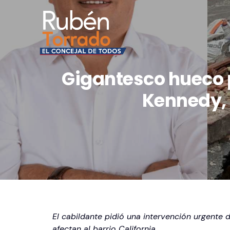
Gigantesco hueco p
Kennedy, 
El cabildante pidió una intervención urgente
afectan al barrio California