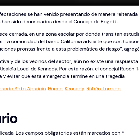
 afectaciones se han venido presentando de manera reiterada
 han sido denunciados desde el Concejo de Bogotá.
e cerrada, en una zona escolar por donde transitan estudiant
res. La comunidad del barrio California advierte que son hue
uciones prontas frente a esta problemática de riesgo”, agregó
iva y de los vecinos del sector, aún no existe una respuesta
Alcaldía Local de Kennedy. Por esta razón, el concejal Rubén
ona y evitar que esta emergencia termine en una tragedia.
nando Soto Aparicio
Hueco
Kennedy
Rubén Torrado
rio
licada.
Los campos obligatorios están marcados con
*